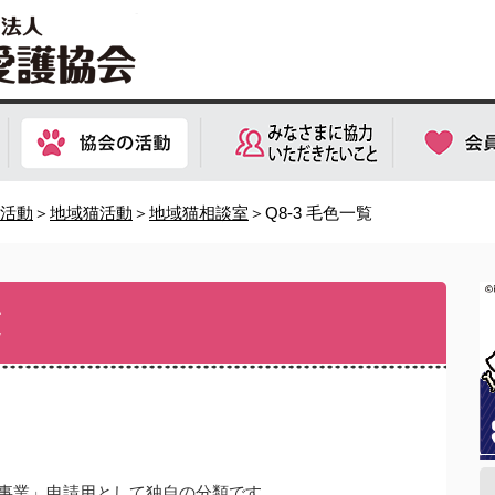
活動
＞
地域猫活動
＞
地域猫相談室
＞Q8-3 毛色一覧
覧
事業」申請用として独自の分類
です。