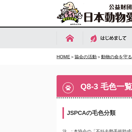
HOME
＞
協会の活動
＞
動物の命を守る
Q8-3 毛色一
JSPCAの毛色分類
注 :
本協会の「不妊去勢手術助成