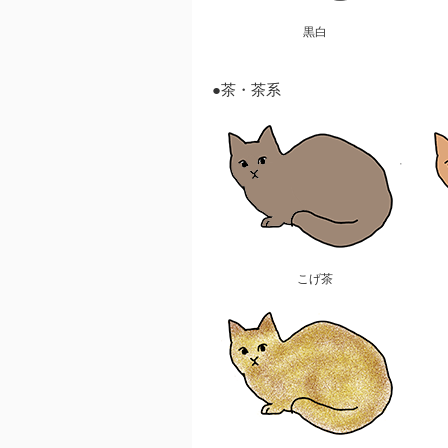
黒白
●茶・茶系
こげ茶