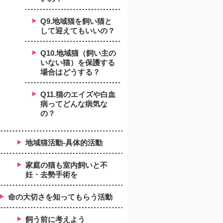
Q9.地域猫を飼い猫と
して迎えてもいいの？
Q10.地域猫（飼い主の
いない猫）を保護する
場合はどうする？
Q11.猫のエイズや白血
病ってどんな病気な
の？
地域猫活動-具体的活動
家庭の猫も室内飼いと不
妊・去勢手術を
命の大切さを知ってもらう活動
飼う前に考えよう