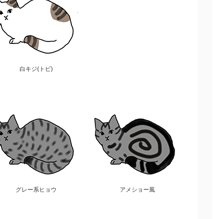
白キジ(トビ)
グレー系ヒョウ
アメショー風