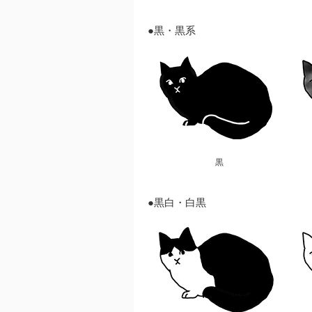
●黒・黒系
黒
●黒白・白黒