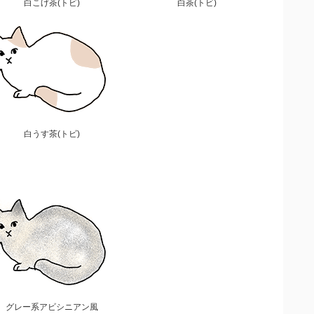
白こげ茶(トビ)
白茶(トビ)
白うす茶(トビ)
グレー系アビシニアン風