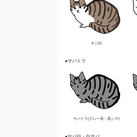
キジ白
●サバトラ
サバトラ(グレー系・黒シマ)
●サバ白・白サバ