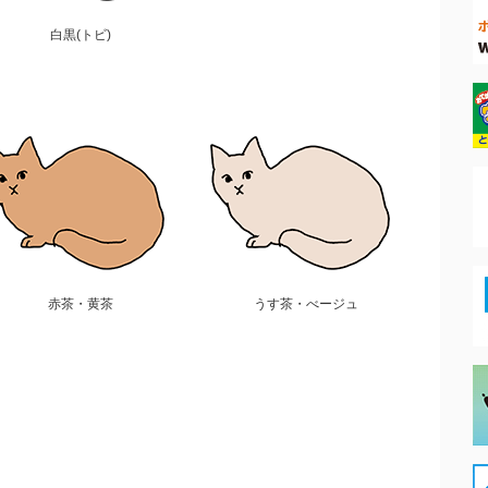
白黒(トビ)
赤茶・黄茶
うす茶・べージュ