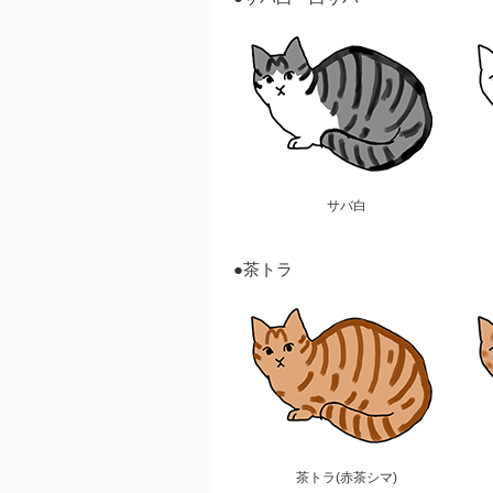
サバ白
●茶トラ
茶トラ(赤茶シマ)