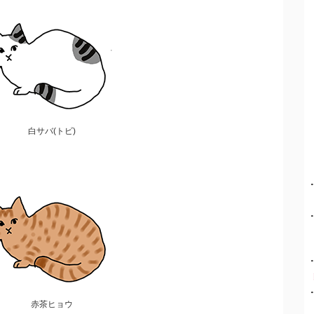
白サバ(トビ)
赤茶ヒョウ