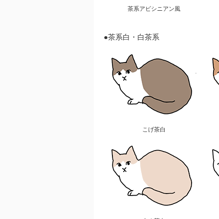
茶系アビシニアン風
●茶系白・白茶系
こげ茶白