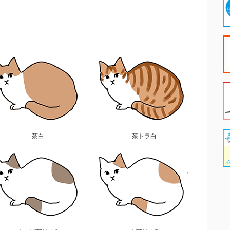
茶白
茶トラ白